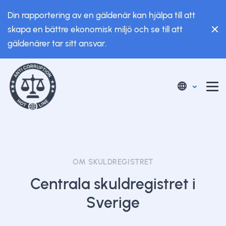
Din rapportering av en gäldenär kan hjälpa till att
skapa en bättre ekonomisk miljö och se till att
gäldenärer tar sitt ansvar.
OM SKULDREGISTRET
Centrala skuldregistret i
Sverige