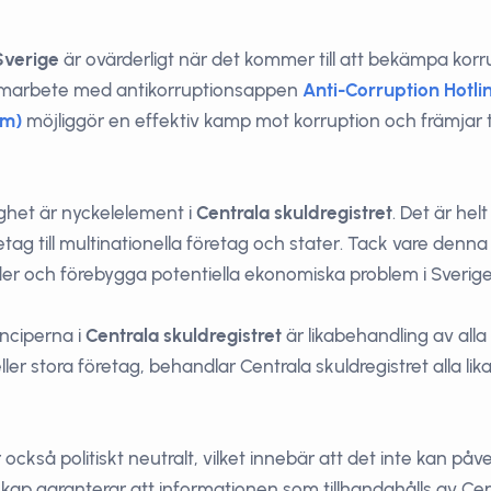
 Sverige
är ovärderligt när det kommer till att bekämpa korr
samarbete med antikorruptionsappen
Anti-Corruption Hotli
om)
möjliggör en effektiv kamp mot korruption och främjar tr
ighet är nyckelelement i
Centrala skuldregistret
. Det är helt
etag till multinationella företag och stater. Tack vare denn
lder och förebygga potentiella ekonomiska problem i Sverige
inciperna i
Centrala skuldregistret
är likabehandling av all
eller stora företag, behandlar Centrala skuldregistret alla 
 också politiskt neutralt, vilket innebär att det inte kan påver
p garanterar att informationen som tillhandahålls av Centra