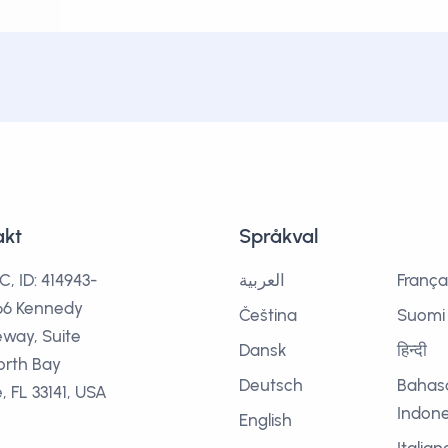
akt
Språkval
C, ID: 414943-
العربية
França
666 Kennedy
Čeština
Suomi
way, Suite
Dansk
हिन्दी
orth Bay
Deutsch
Bahas
e, FL 33141, USA
Indone
English