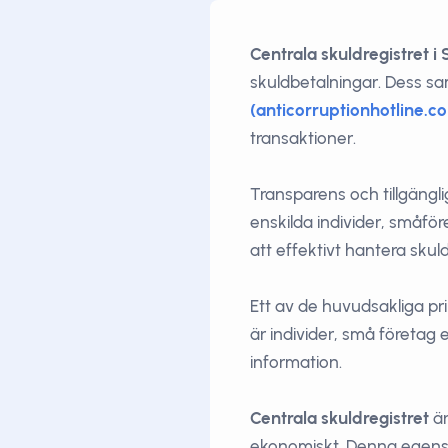
Centrala skuldregistret i
skuldbetalningar. Dess 
(anticorruptionhotline.c
transaktioner.
Transparens och tillgängl
enskilda individer, småför
att effektivt hantera sku
Ett av de huvudsakliga pr
är individer, små företag 
information.
Centrala skuldregistret
är
ekonomiskt. Denna egenska