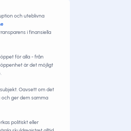
uption och uteblivna
ne
ansparens i finansiella
 öppet för alla - från
a öppenhet är det möjligt
.
a subjekt. Oavsett om det
lika och ger dem samma
kas politiskt eller
la skuldregistret alltid