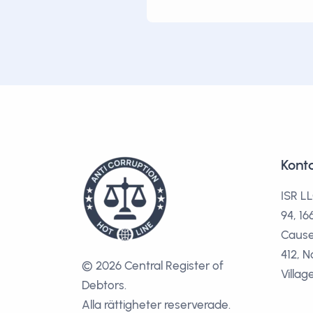
Kont
ISR LL
94, 1
Cause
412, N
© 2026 Central Register of
Villag
Debtors.
Alla rättigheter reserverade.