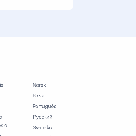
is
Norsk
Polski
Português
a
Русский
sia
Svenska