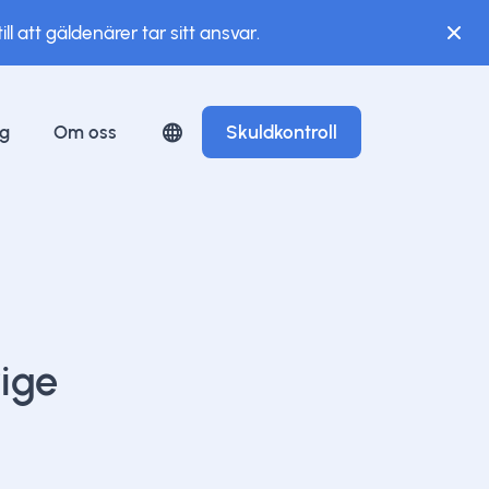
l att gäldenärer tar sitt ansvar.
ng
Om oss
Skuldkontroll
rige