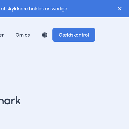
 at skyldnere holdes ansvarlige.
er
Om os
Gældskontrol
mark