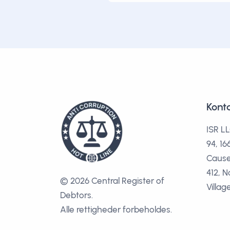
Kont
ISR LL
94, 1
Cause
412, N
© 2026 Central Register of
Villag
Debtors.
Alle rettigheder forbeholdes.