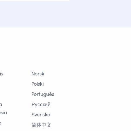
is
Norsk
Polski
Português
a
Русский
sia
Svenska
o
简体中文