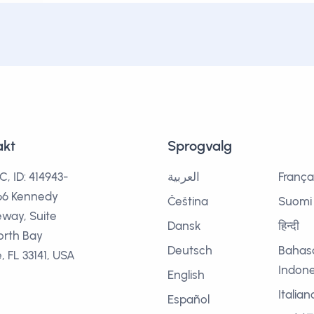
akt
Sprogvalg
C, ID: 414943-
العربية
França
666 Kennedy
Čeština
Suomi
way, Suite
Dansk
हिन्दी
orth Bay
Deutsch
Bahas
e, FL 33141, USA
Indone
English
Italian
Español