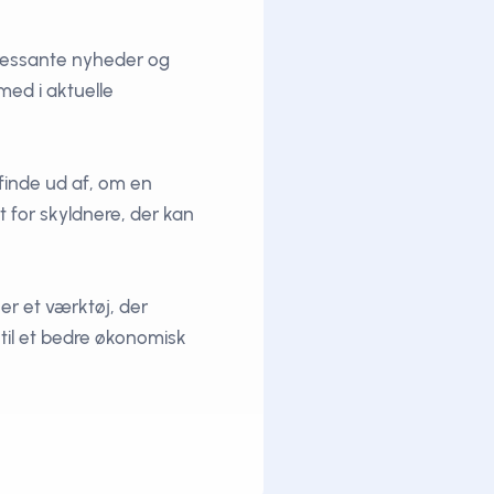
eressante nyheder og
med i aktuelle
finde ud af, om en
t for skyldnere, der kan
er et værktøj, der
til et bedre økonomisk