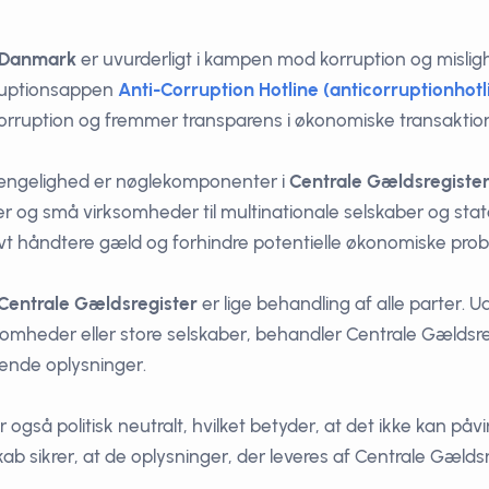
i Danmark
er uvurderligt i kampen mod korruption og mislig
ruptionsappen
Anti-Corruption Hotline (anticorruptionhot
orruption og fremmer transparens i økonomiske transaktion
ængelighed er nøglekomponenter i
Centrale Gældsregiste
ner og små virksomheder til multinationale selskaber og st
t håndtere gæld og forhindre potentielle økonomiske prob
Centrale Gældsregister
er lige behandling af alle parter. 
omheder eller store selskaber, behandler Centrale Gældsr
ende oplysninger.
 også politisk neutralt, hvilket betyder, at det ikke kan påvir
sikrer, at de oplysninger, der leveres af Centrale Gældsreg