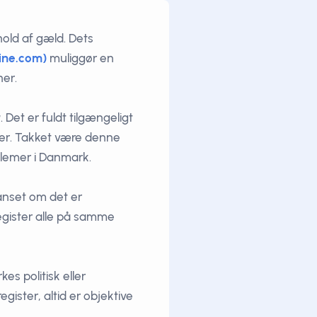
hold af gæld. Dets
line.com)
muliggør en
er.
r
. Det er fuldt tilgængeligt
ater. Takket være denne
lemer i Danmark.
Uanset om det er
egister alle på samme
kes politisk eller
ister, altid er objektive