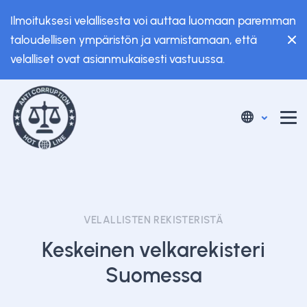
Ilmoituksesi velallisesta voi auttaa luomaan paremman
taloudellisen ympäristön ja varmistamaan, että
velalliset ovat asianmukaisesti vastuussa.
VELALLISTEN REKISTERISTÄ
Keskeinen velkarekisteri
Suomessa