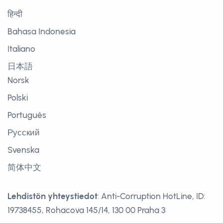
हिन्दी
Bahasa Indonesia
Italiano
日本語
Norsk
Polski
Português
Русский
Svenska
简体中文
Lehdistön yhteystiedot
: Anti-Corruption HotLine, ID:
19738455, Rohacova 145/14, 130 00 Praha 3