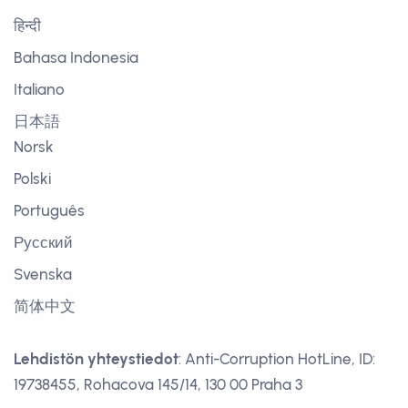
हिन्दी
Bahasa Indonesia
Italiano
日本語
Norsk
Polski
Português
Русский
Svenska
简体中文
Lehdistön yhteystiedot
: Anti-Corruption HotLine, ID:
19738455, Rohacova 145/14, 130 00 Praha 3