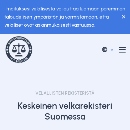
Ilmoituksesi velallisesta voi auttaa luomaan paremman
taloudellisen ympäristön ja varmistamaan, että
velalliset ovat asianmukaisesti vastuussa.
VELALLISTEN REKISTERISTÄ
Keskeinen velkarekisteri
Suomessa