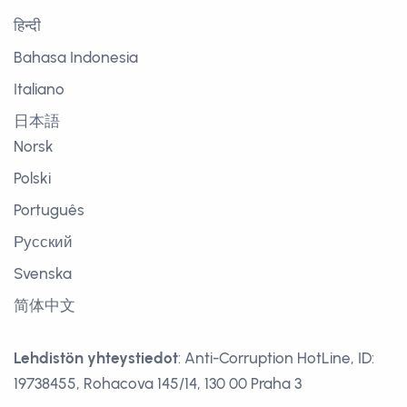
हिन्दी
Bahasa Indonesia
Italiano
日本語
Norsk
Polski
Português
Русский
Svenska
简体中文
Lehdistön yhteystiedot
: Anti-Corruption HotLine, ID:
19738455, Rohacova 145/14, 130 00 Praha 3