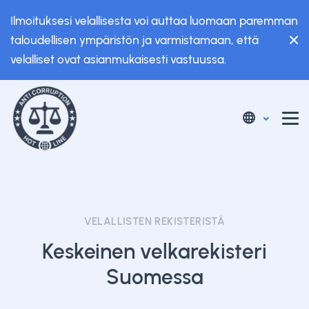
Ilmoituksesi velallisesta voi auttaa luomaan paremman
taloudellisen ympäristön ja varmistamaan, että
velalliset ovat asianmukaisesti vastuussa.
VELALLISTEN REKISTERISTÄ
Keskeinen velkarekisteri
Suomessa