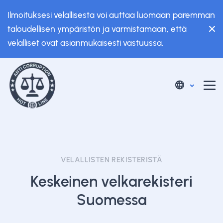
Ilmoituksesi velallisesta voi auttaa luomaan paremman
taloudellisen ympäristön ja varmistamaan, että
velalliset ovat asianmukaisesti vastuussa.
VELALLISTEN REKISTERISTÄ
Keskeinen velkarekisteri
Suomessa