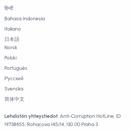
हिन्दी
Bahasa Indonesia
Italiano
日本語
Norsk
Polski
Português
Русский
Svenska
简体中文
Lehdistön yhteystiedot
: Anti-Corruption HotLine, ID:
19738455, Rohacova 145/14, 130 00 Praha 3