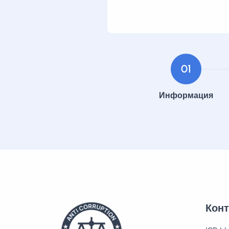
01
Информация
Кон