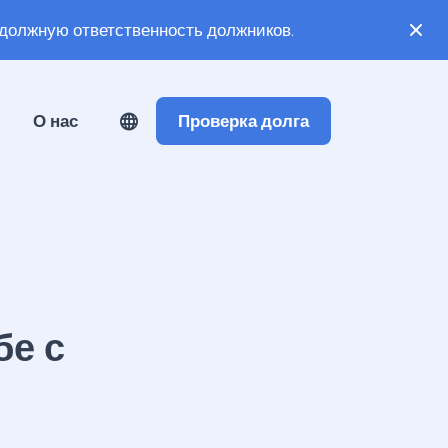
должную ответственность должников.
О нас
Проверка долга
бе с