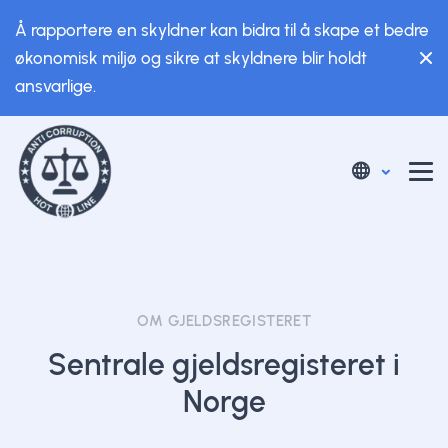
Å rapportere en skyldner kan bidra til å skape et bedre
økonomisk miljø og sikre at skyldnere blir holdt
ansvarlige.
OM GJELDSREGISTERET
Sentrale gjeldsregisteret i
Norge