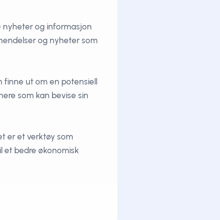
e nyheter og informasjon
le hendelser og nyheter som
 finne ut om en potensiell
dnere som kan bevise sin
et er et verktøy som
il et bedre økonomisk