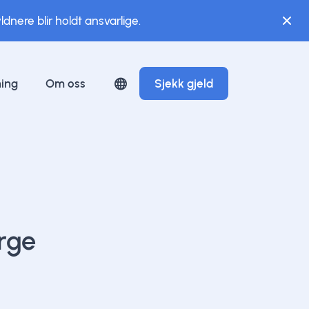
dnere blir holdt ansvarlige.
ing
Om oss
Sjekk gjeld
orge