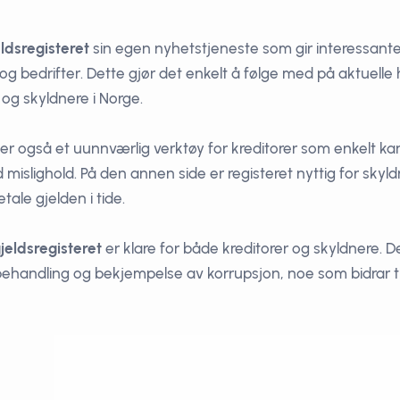
ldsregisteret
sin egen nyhetstjeneste som gir interessant
 og bedrifter. Dette gjør det enkelt å følge med på aktuel
 og skyldnere i Norge.
er også et uunnværlig verktøy for kreditorer som enkelt kan
mislighold. På den annen side er registeret nyttig for skyl
etale gjelden i tide.
jeldsregisteret
er klare for både kreditorer og skyldnere. D
behandling og bekjempelse av korrupsjon, noe som bidrar t