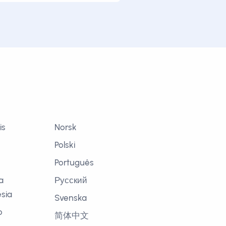
is
Norsk
Polski
Português
a
Русский
sia
Svenska
o
简体中文