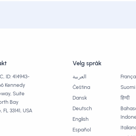
akt
Velg språk
C, ID: 414943-
العربية
França
666 Kennedy
Čeština
Suomi
way, Suite
Dansk
हिन्दी
orth Bay
Deutsch
Bahas
e, FL 33141, USA
Indone
English
Italian
Español