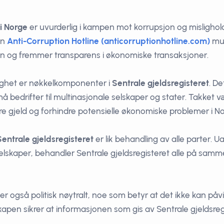
 i Norge
er uvurderlig i kampen mot korrupsjon og mislighol
en
Anti-Corruption Hotline (anticorruptionhotline.com)
mul
n og fremmer transparens i økonomiske transaksjoner.
lighet er nøkkelkomponenter i
Sentrale gjeldsregisteret
. De
må bedrifter til multinasjonale selskaper og stater. Takke
e gjeld og forhindre potensielle økonomiske problemer i No
Sentrale gjeldsregisteret
er lik behandling av alle parter. U
 selskaper, behandler Sentrale gjeldsregisteret alle på sam
er også politisk nøytralt, noe som betyr at det ikke kan påvir
en sikrer at informasjonen som gis av Sentrale gjeldsregist