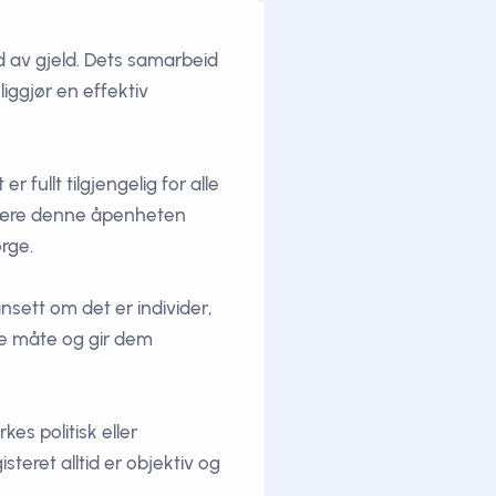
d av gjeld. Dets samarbeid
iggjør en effektiv
t er fullt tilgjengelig for alle
t være denne åpenheten
rge.
ansett om det er individer,
me måte og gir dem
kes politisk eller
eret alltid er objektiv og