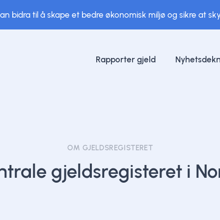
n bidra til å skape et bedre økonomisk miljø og sikre at skyl
Rapporter gjeld
Nyhetsdekn
OM GJELDSREGISTERET
trale gjeldsregisteret i N