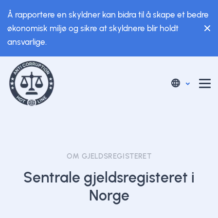
Å rapportere en skyldner kan bidra til å skape et bedre
økonomisk miljø og sikre at skyldnere blir holdt
ansvarlige.
OM GJELDSREGISTERET
Sentrale gjeldsregisteret i
Norge