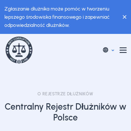
Zgłaszanie dłużnika może pomóc w tworzeniu
lepszego środowiska finansowego i zapewniać
odpowiedzialność dłużników.
O REJESTRZE DŁUŻNIKÓW
Centralny Rejestr Dłużników w
Polsce