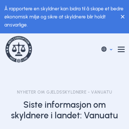
Å rapportere en skyldner kan bidra til å skape et bedre
økonomisk miljø og sikre at skyldnere blir holdt
ansvarlige.
NYHETER OM GJELDSSKYLDNERE - VANUATU
Siste informasjon om
skyldnere i landet: Vanuatu