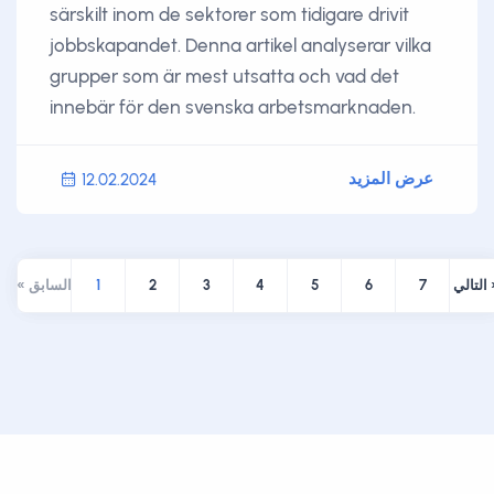
särskilt inom de sektorer som tidigare drivit
jobbskapandet. Denna artikel analyserar vilka
grupper som är mest utsatta och vad det
innebär för den svenska arbetsmarknaden.
عرض المزيد
12.02.2024
لي »
7
6
5
4
3
2
1
« السابق