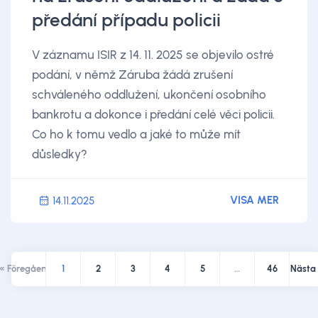
předání případu policii
V záznamu ISIR z 14. 11. 2025 se objevilo ostré
podání, v němž Záruba žádá zrušení
schváleného oddlužení, ukončení osobního
bankrotu a dokonce i předání celé věci policii.
Co ho k tomu vedlo a jaké to může mít
důsledky?
VISA MER
14.11.2025
« Föregående
1
2
3
4
5
…
46
Nästa