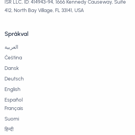
ISR LLC, ID: 414943-94, 1666 Kennedy Causeway, Suite
412, North Bay Village, FL 33141, USA
Språkval
العربية
Čeština
Dansk
Deutsch
English
Español
Français
Suomi
हिन्दी