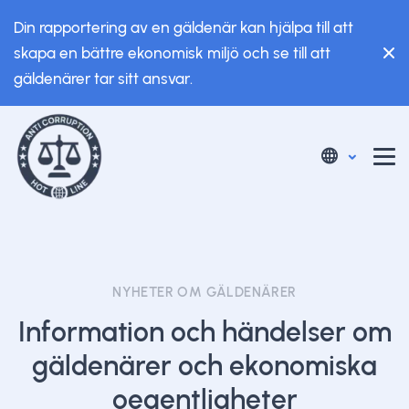
Din rapportering av en gäldenär kan hjälpa till att
skapa en bättre ekonomisk miljö och se till att
gäldenärer tar sitt ansvar.
NYHETER OM GÄLDENÄRER
Information och händelser om
gäldenärer och ekonomiska
oegentligheter